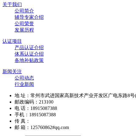
关于我们
公司简介
辅导专家介绍
公司荣誉
发展历程
认证项目
产品认证介绍
体系认证介绍
各地补贴政策
新闻关注
公司动态
行业新闻
地 址：常州市武进国家高新技术产业开发区广电东路8号(南
邮政编码：213100
电 话：18915087388
手机：18915087388
传 真：
邮 箱：125760862#qq.com